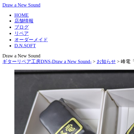
Draw a New Sound
HOME
店舗情報
ブログ
リペア
オーダーメイド
D.N.SOFT
Draw a New Sound
ギターリペア工房DNS-Draw a New Sound-
>
お知らせ
>
峰電「HG