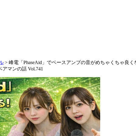
ネル
>
峰電「PhaseAid」でベースアンプの音がめちゃくちゃ
ンの話 Vol.741