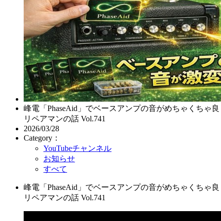
峰電「PhaseAid」でベースアンプの音がめちゃく
リペアマンの話 Vol.741
2026/03/28
Category：
YouTubeチャンネル
お知らせ
すべて
峰電「PhaseAid」でベースアンプの音がめちゃく
リペアマンの話 Vol.741