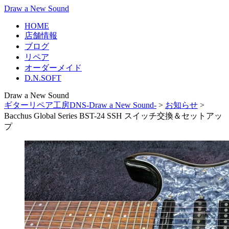
Draw a New Sound
HOME
店舗情報
ブログ
リペア
オーダーメイド
D.N.SOFT
Draw a New Sound
ギターリペア工房DNS-Draw a New Sound-
>
お知らせ
>
Bacchus Global Series BST-24 SSH スイッチ交換＆セットアッ
プ