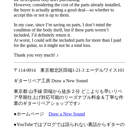
However, considering the cost of the parts already installed,
the buyer is actually getting a good deal—so whether to
accept this or not is up to them.
In my case, since I’m saving on parts, I don’t mind the
condition of the body itself, but if these parts weren’t
included, I’d definitely return it.
At worst, I could sell the included parts for more than I paid
for the guitar, so it might not be a total loss.
Thank you very much! ♪
〒114-0014 東京都北区田端1-21-3 エーデルワイス101
ギターリペア工房 Draw a New Sound
東京都 山手線 田端から徒歩２分 どこよりも早いリペ
ア早期仕上げ対応可能のリーズナブル料金＆丁寧な作
業のギターリペアショップです♪
●ホームページ
Draw a New Sound
●YouTubeではブログでは語られない裏話からギターの