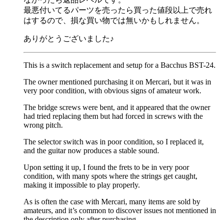
最悪付いてるパーツを売ったら買った値段以上で売れ
はするので、損な買い物では無いかもしれません。
ありがとうございました♪
This is a switch replacement and setup for a Bacchus BST-24.
The owner mentioned purchasing it on Mercari, but it was in
very poor condition, with obvious signs of amateur work.
The bridge screws were bent, and it appeared that the owner
had tried replacing them but had forced in screws with the
wrong pitch.
The selector switch was in poor condition, so I replaced it,
and the guitar now produces a stable sound.
Upon setting it up, I found the frets to be in very poor
condition, with many spots where the strings get caught,
making it impossible to play properly.
As is often the case with Mercari, many items are sold by
amateurs, and it’s common to discover issues not mentioned in
the description only after purchasing.