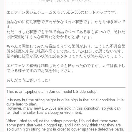
エピフォン製ジムジェームスモデルES-335のセットアップです。
新品なのに初期状態で弦高がかなり高い状態です。かなり弾き難いで
す。
ただこうした状態でも平気で新品で並べてある事も多いので、それだ
け販売側がずさんな環境だと分かるかと思います。
ちゃんと調整してみたら音詰まりする箇所があり、こうした不具合箇
所を誤魔化す為に弦高を高くして売っている様にしか思えないです。
基本的に弦高が高い状態で試奏をさせてきたら状態を疑いましょう。
エピフォンの箱物は精度も高く音も良かったのですが、近年は低下し
ている様子ですのでお気を付け下さい。
ありがとうございました♪
This is an Epiphone Jim James model ES-335 setup.
It is new but the string height is quite high in the initial condition. It is
quite hard to play.
However, many new ES-335s are sold in this condition, so you can
tell that the seller has a sloppy environment.
When I tried to adjust the strings properly, I found that there were
some parts that were clogged up, and I can only think that they are
sold with high string height in order to cover up these defective parts.