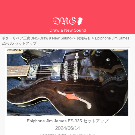
Draw a New Sound
ギターリペア工房DNS-Draw a New Sound-
>
お知らせ
>
Epiphone Jim James
ES-335 セットアップ
Epiphone Jim James ES-335 セットアップ
2024/06/14
Category：
お知らせ
すべて
リペア