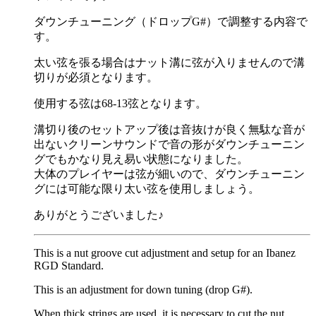
ダウンチューニング（ドロップG#）で調整する内容で
す。
太い弦を張る場合はナット溝に弦が入りませんので溝
切りが必須となります。
使用する弦は68-13弦となります。
溝切り後のセットアップ後は音抜けが良く無駄な音が
出ないクリーンサウンドで音の形がダウンチューニン
グでもかなり見え易い状態になりました。
大体のプレイヤーは弦が細いので、ダウンチューニン
グには可能な限り太い弦を使用しましょう。
ありがとうございました♪
This is a nut groove cut adjustment and setup for an Ibanez
RGD Standard.
This is an adjustment for down tuning (drop G#).
When thick strings are used, it is necessary to cut the nut