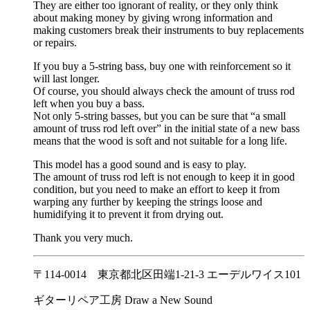
They are either too ignorant of reality, or they only think
about making money by giving wrong information and
making customers break their instruments to buy replacements
or repairs.
If you buy a 5-string bass, buy one with reinforcement so it
will last longer.
Of course, you should always check the amount of truss rod
left when you buy a bass.
Not only 5-string basses, but you can be sure that “a small
amount of truss rod left over” in the initial state of a new bass
means that the wood is soft and not suitable for a long life.
This model has a good sound and is easy to play.
The amount of truss rod left is not enough to keep it in good
condition, but you need to make an effort to keep it from
warping any further by keeping the strings loose and
humidifying it to prevent it from drying out.
Thank you very much.
〒114-0014 東京都北区田端1-21-3 エーデルワイス101
ギターリペア工房 Draw a New Sound