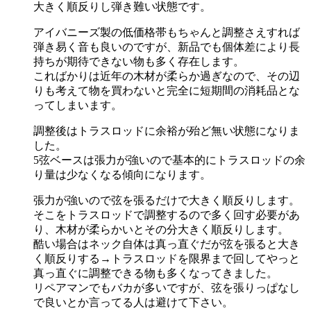
大きく順反りし弾き難い状態です。
アイバニーズ製の低価格帯もちゃんと調整さえすれば
弾き易く音も良いのですが、新品でも個体差により長
持ちが期待できない物も多く存在します。
こればかりは近年の木材が柔らか過ぎなので、その辺
りも考えて物を買わないと完全に短期間の消耗品とな
ってしまいます。
調整後はトラスロッドに余裕が殆ど無い状態になりま
した。
5弦ベースは張力が強いので基本的にトラスロッドの余
り量は少なくなる傾向になります。
張力が強いので弦を張るだけで大きく順反りします。
そこをトラスロッドで調整するので多く回す必要があ
り、木材が柔らかいとその分大きく順反りします。
酷い場合はネック自体は真っ直ぐだが弦を張ると大き
く順反りする→トラスロッドを限界まで回してやっと
真っ直ぐに調整できる物も多くなってきました。
リペアマンでもバカが多いですが、弦を張りっぱなし
で良いとか言ってる人は避けて下さい。