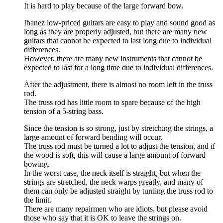
It is hard to play because of the large forward bow.
Ibanez low-priced guitars are easy to play and sound good as
long as they are properly adjusted, but there are many new
guitars that cannot be expected to last long due to individual
differences.
However, there are many new instruments that cannot be
expected to last for a long time due to individual differences.
After the adjustment, there is almost no room left in the truss
rod.
The truss rod has little room to spare because of the high
tension of a 5-string bass.
Since the tension is so strong, just by stretching the strings, a
large amount of forward bending will occur.
The truss rod must be turned a lot to adjust the tension, and if
the wood is soft, this will cause a large amount of forward
bowing.
In the worst case, the neck itself is straight, but when the
strings are stretched, the neck warps greatly, and many of
them can only be adjusted straight by turning the truss rod to
the limit.
There are many repairmen who are idiots, but please avoid
those who say that it is OK to leave the strings on.