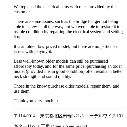
We replaced the electrical parts with ones provided by the
customer.
There are some issues, such as the bridge hanger not being
able to screw in all the way, but we were able to restore it to a
usable condition by repairing the electrical system and setting
it up.
It is an older, low-priced model, but there are no particular
issues with playing it.
Less well-known older models can still be purchased
affordably today, and for the same price, purchasing an older
model (provided it is in good condition) often results in better
neck strength and sound quality.
Those in the know purchase older models, repair them, and
use them.
Thank you very much! ♪
〒114-0014 東京都北区田端1-21-3 エーデルワイス101
ギターリペア工房 Draw a New Sound