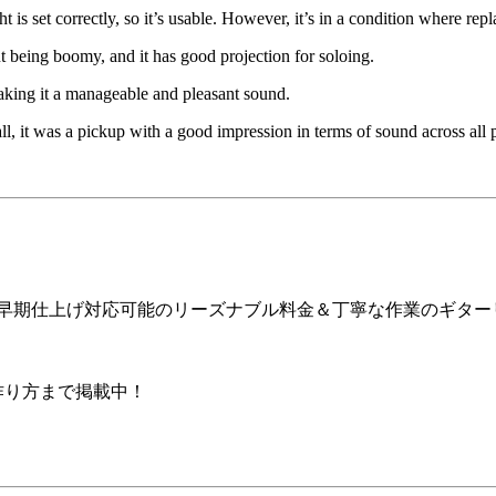
ht is set correctly, so it’s usable. However, it’s in a condition where r
ut being boomy, and it has good projection for soloing.
aking it a manageable and pleasant sound.
l, it was a pickup with a good impression in terms of sound across all p
ア早期仕上げ対応可能のリーズナブル料金＆丁寧な作業のギター
の作り方まで掲載中！