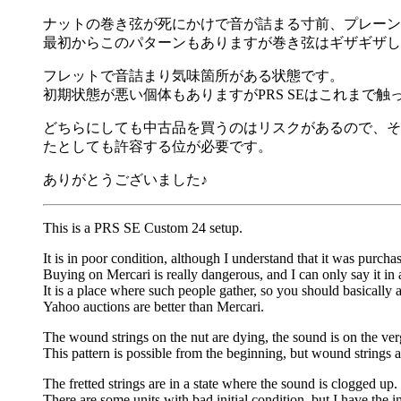
ナットの巻き弦が死にかけで音が詰まる寸前、プレーン
最初からこのパターンもありますが巻き弦はギザギザし
フレットで音詰まり気味箇所がある状態です。
初期状態が悪い個体もありますがPRS SEはこれまで
どちらにしても中古品を買うのはリスクがあるので、そ
たとしても許容する位が必要です。
ありがとうございました♪
This is a PRS SE Custom 24 setup.
It is in poor condition, although I understand that it was purcha
Buying on Mercari is really dangerous, and I can only say it in 
It is a place where such people gather, so you should basically 
Yahoo auctions are better than Mercari.
The wound strings on the nut are dying, the sound is on the verg
This pattern is possible from the beginning, but wound strings a
The fretted strings are in a state where the sound is clogged up.
There are some units with bad initial condition, but I have the i