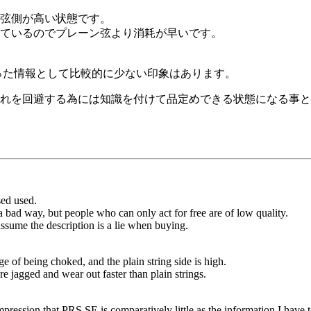
弦側が高い状態です。
ているのでプレーン弦より消耗が早いです。
触った情報として比較的に少ない印象はあります。
れを回避する為には知識を付けて品定めできる状態になる事と
sed used.
a bad way, but people who can only act for free are of low quality.
assume the description is a lie when buying.
e of being choked, and the plain string side is high.
re jagged and wear out faster than plain strings.
mpression that PRS SE is comparatively little as the information I have 