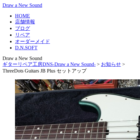
Draw a New Sound
HOME
店舗情報
ブログ
リペア
オーダーメイド
D.N.SOFT
Draw a New Sound
ギターリペア工房DNS-Draw a New Sound-
>
お知らせ
>
ThreeDots Guitars JB Plus セットアップ