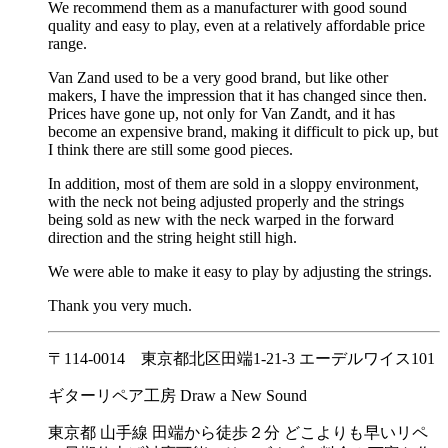
We recommend them as a manufacturer with good sound
quality and easy to play, even at a relatively affordable price
range.
Van Zand used to be a very good brand, but like other
makers, I have the impression that it has changed since then.
Prices have gone up, not only for Van Zandt, and it has
become an expensive brand, making it difficult to pick up, but
I think there are still some good pieces.
In addition, most of them are sold in a sloppy environment,
with the neck not being adjusted properly and the strings
being sold as new with the neck warped in the forward
direction and the string height still high.
We were able to make it easy to play by adjusting the strings.
Thank you very much.
〒114-0014 東京都北区田端1-21-3 エーデルワイス101
ギターリペア工房 Draw a New Sound
東京都 山手線 田端から徒歩２分 どこよりも早いリペ