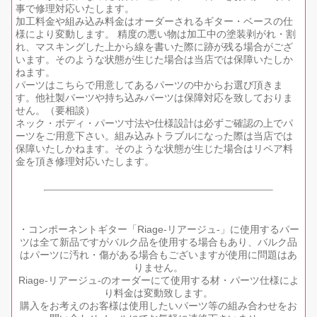
事で修理対応いたします。
加工料金や組み込み料金はオーダーされるギター・ベースの仕
様により変動します。 精度の悪い物は加工中の塗装剥がれ・割
れ、マスキングした上から線を書いた際に跡が残る場合がござ
います。そのような状態が生じた場合は当店では保障いたしか
ねます。
パーツはこちらで用意してあるパーツの中からお選び頂きま
す。他社製パーツや持ち込みパーツは保障対応を致しておりま
せん。（要相談）
ネック・ボディ・パーツ寸法や仕様設計は必ずご確認の上でパ
ーツをご用意下さい。組み込みトラブルになった際は当店では
保障いたしかねます。そのような状態が生じた場合はリペア料
金を頂き修理対応いたします。
・コンポーネントギター「Riage-リアージュ-」に使用するパー
ツは全て新品ですがバルク品を使用する場合もあり、バルク品
はパーツに汚れ・傷がある場合もございますが使用に問題はあ
りません。
Riage-リアージュ-のオーダーにて使用する材・パーツ仕様によ
り料金は変動致します。
購入をお考えのお客様は使用したいパーツ等の組み合わせをお