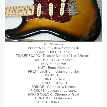
NECK:maple
BODY: Alder or Ash or SwampAsh
GRIP SHAPE : U or V
FINGERBOARD : Rose or Maple（21 or 22frets）
RADIUS : 180,240R select
SCALE : 648mm
NUT : Bone (42mm)
FRET : small or medium or jumbo
INLAY : Dot
JOINT : Bolt-on
TUNER : GOTOH
BRIDGE : Gotoh or Wilkinson
PICKUPS : duncan or vanzand
PARTS COLOR : Chrome or Gold
CONTROL : Orderselect
PRICE : ¥348,000～