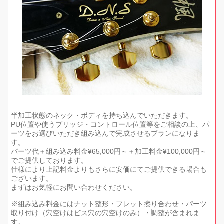
半加工状態のネック・ボディを持ち込んでいただきます。
PU位置や使うブリッジ・コントロール位置等をご相談の上、パ
ーツをお選びいただき組み込んで完成させるプランになりま
す。
パーツ代＋組み込み料金¥65,000円～＋加工料金¥100,000円～
でご提供しております。
仕様により上記料金よりもさらに安価にてご提供できる場合も
ございます。
まずはお気軽にお問い合わせください。
※組み込み料金にはナット整形・フレット擦り合わせ・パーツ
取り付け（穴空けはビス穴の穴空けのみ）・調整が含まれま
す。