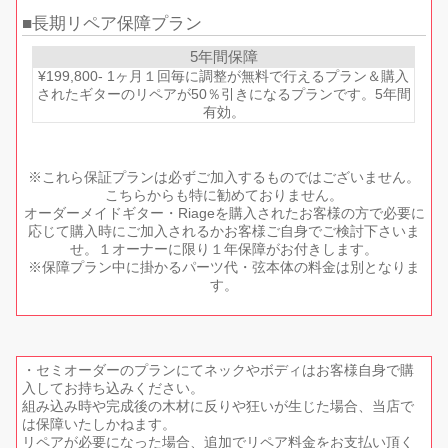
長期リペア保障プラン
5年間保障
¥199,800- 1ヶ月１回毎に調整が無料で行えるプラン＆購入
されたギターのリペアが50％引きになるプランです。5年間
有効。
※これら保証プランは必ずご加入するものではございません。
こちらからも特に勧めておりません。
オーダーメイドギター・Riageを購入されたお客様の方で必要に
応じて購入時にご加入されるかお客様ご自身でご検討下さいま
せ。１オーナーに限り１年保障がお付きします。
※保障プラン中に掛かるパーツ代・弦本体の料金は別となりま
す。
・セミオーダーのプランにてネックやボディはお客様自身で購
入してお持ち込みください。
組み込み時や完成後の木材に反りや狂いが生じた場合、当店で
は保障いたしかねます。
リペアが必要になった場合、追加でリペア料金をお支払い頂く