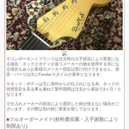
※コンポーネントブランドは注文時の入手状況により変更にな
る場合・ネックとボディが違うメーカーの物を使用する等にな
る場合もありお客様のメーカー指定は受け付けできません。形
状・パーツは主にFenderスタイルが基本となります。
※ネック・ボディは主に海外からの仕入れになる為、ネックの
状態安定を見る事も兼ねて製作期間は注文から最短で3ヶ月～と
なります。
※仕入れメーカーの状況により選択した材が使えない場合がご
ざいます。その際は別の材に変更を致しております。
フルオーダーメイド(材料費高騰・入手困難により
制限あり)