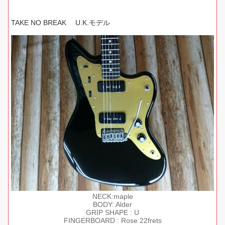
TAKE NO BREAK U.K.モデル
NECK:maple
BODY: Alder
GRIP SHAPE : U
FINGERBOARD : Rose 22frets