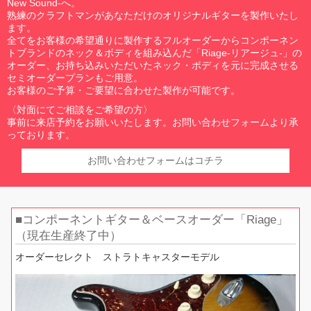
New Sound-へ。
熟練のクラフトマンがあなただけのオリジナルギターを製作いたし
ます。
全てをお客様の希望通りに製作するフルオーダーからコンポーネン
トブランドのネック＆ボディを組み込んだ「Riage-リアージュ-」の
オーダー、お持ち込みいただいたネック・ボディを元に完成させる
セミオーダープランもご用意。
お客様のご予算・ご要望に合わせた製作が可能です。
〈対面にてご相談をご希望の方〉
事前に来店予約をお願いいたします。お問い合わせフォームより承
っております。
お問い合わせフォームはコチラ
コンポーネントギター＆ベースオーダー「Riage」
（現在生産終了中）
オーダーセレクト ストラトキャスターモデル