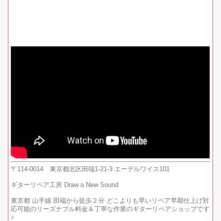
〒114-0014 東京都北区田端1-21-3 エーデルワイス101
ギターリペア工房 Draw a New Sound
東京都 山手線 田端から徒歩２分 どこよりも早いリペア早期仕上げ対
応可能のリーズナブル料金＆丁寧な作業のギターリペアショップです
♪