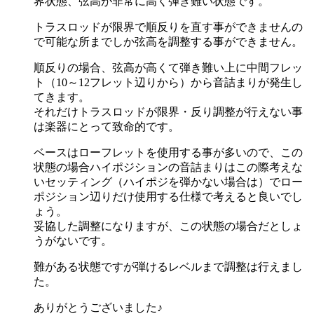
界状態、弦高が非常に高く弾き難い状態です。
トラスロッドが限界で順反りを直す事ができませんの
で可能な所までしか弦高を調整する事ができません。
順反りの場合、弦高が高くて弾き難い上に中間フレッ
ト（10～12フレット辺りから）から音詰まりが発生し
てきます。
それだけトラスロッドが限界・反り調整が行えない事
は楽器にとって致命的です。
ベースはローフレットを使用する事が多いので、この
状態の場合ハイポジションの音詰まりはこの際考えな
いセッティング（ハイポジを弾かない場合は）でロー
ポジション辺りだけ使用する仕様で考えると良いでし
ょう。
妥協した調整になりますが、この状態の場合だとしょ
うがないです。
難がある状態ですが弾けるレベルまで調整は行えまし
た。
ありがとうございました♪