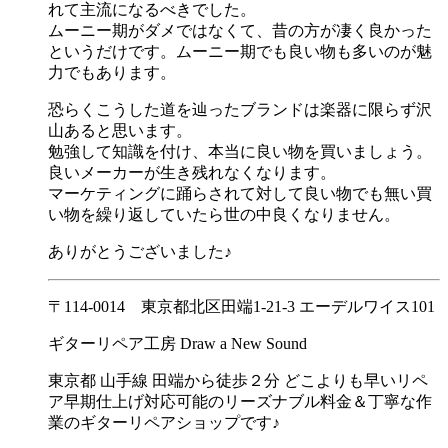
れて主流になるべきでした。
ムーニー期がダメではなくて、昔の方が凄く良かった
というだけです。ムーニー期でも良い物も多いのが魅
力でもあります。
恐らくこうした道を辿ったブランドは楽器に限らず沢
山あると思います。
勉強して知識を付け、本当に良い物を買いましょう。
良いメーカーが生き残れなくなります。
マーケティングに踊らされて対して良い物でも無い買
い物を繰り返していたら世の中良くなりません。
ありがとうございました♪
〒114-0014 東京都北区田端1-21-3 エーデルワイス101
ギターリペア工房 Draw a New Sound
東京都 山手線 田端から徒歩２分 どこよりも早いリペ
ア早期仕上げ対応可能のリーズナブル料金＆丁寧な作
業のギターリペアショップです♪