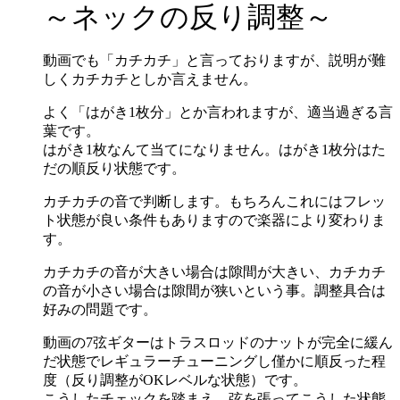
～ネックの反り調整～
動画でも「カチカチ」と言っておりますが、説明が難
しくカチカチとしか言えません。
よく「はがき1枚分」とか言われますが、適当過ぎる言
葉です。
はがき1枚なんて当てになりません。はがき1枚分はた
だの順反り状態です。
カチカチの音で判断します。もちろんこれにはフレッ
ト状態が良い条件もありますので楽器により変わりま
す。
カチカチの音が大きい場合は隙間が大きい、カチカチ
の音が小さい場合は隙間が狭いという事。調整具合は
好みの問題です。
動画の7弦ギターはトラスロッドのナットが完全に緩ん
だ状態でレギュラーチューニングし僅かに順反った程
度（反り調整がOKレベルな状態）です。
こうしたチェックを踏まえ、弦を張ってこうした状態