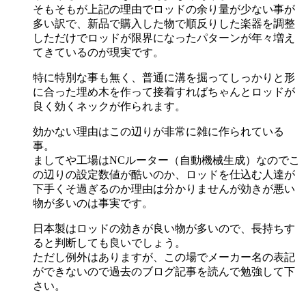
そもそもが上記の理由でロッドの余り量が少ない事が
多い訳で、新品で購入した物で順反りした楽器を調整
しただけでロッドが限界になったパターンが年々増え
てきているのが現実です。
特に特別な事も無く、普通に溝を掘ってしっかりと形
に合った埋め木を作って接着すればちゃんとロッドが
良く効くネックが作られます。
効かない理由はこの辺りが非常に雑に作られている
事。
ましてや工場はNCルーター（自動機械生成）なのでこ
の辺りの設定数値が酷いのか、ロッドを仕込む人達が
下手くそ過ぎるのか理由は分かりませんが効きが悪い
物が多いのは事実です。
日本製はロッドの効きが良い物が多いので、長持ちす
ると判断しても良いでしょう。
ただし例外はありますが、この場でメーカー名の表記
ができないので過去のブログ記事を読んで勉強して下
さい。