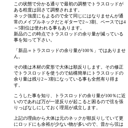
この状態で分かる通りで最初の調整でトラスロッドが
ある程度は回さて調整されます。
ネック強度にもよるので全て同じにはなりませんが通
常のメイプルネックだとギターで2～3割、ベースでは4
～5割位は使われる事もあります。
新品のこの時点でトラスロッドの余り量が減っている
事を知って下さい。
「新品＝トラスロッドの余り量が100％」ではありませ
ん。
その後は木材の変形で大体は順反りします。その修正
でトラスロッドを使うので結構簡単にトラスロッドの
余り量は残り2～3割になっている事も全然有り得ま
す。
こうした事を知り、トラスロッドの余り量が100％に近
いのであれば万が一逆反りが起こると困るので弦を張
りっぱなしにしておく理屈が成立します。
上記の理由から大体は元のネックが順反りしていて更
にロッドにも余裕が少ない物が多いので、昔から弦は