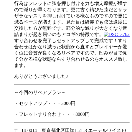
行為はフレットに弦を押し付ける力も増え摩擦が増す
ので減りが早くなります。更に古く錆びた弦だとザラ
ザラなヤスリを押し付けている様なものですので更に
減るペースが増えます。見た目は綺麗でも弦は適度に
交換した方が無難です。部分的な減りが大きくなり音
詰まりが起き易いのもアコギの特徴です。
すり合わせを完了しセットアップして完成です！すり
合わせはかなり減った状態から直すとプレイヤーが驚
く位に音質が良くなるリペアですので、凹みが目で見
て分かる様な状態ならすり合わせるのをオススメ致し
ます。
ありがとうございました♪
～今回のリペアプラン～
・セットアップ・・・3000円
・フレットすり合わせ・・・8000円
〒114-0014 東京都北区田端1-21-3 エーデルワイス101