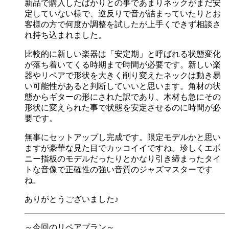
新品で購入したばかりとの事であまりネックがまだ安
定していない様で、逆反りで音が詰まっていたりとお
客様の方で何度か調整を試したが上手くできず相談さ
れ持ち込まれました。
比較的に新しい楽器は「安定期」と呼ばれる状態変化
が落ち着いてくる時期まで時間が必要です。新しい楽
器やリペアで形状を大きく削り変えたネックは動き易
い可能性があると判断していいと思います。角材の状
態からギターの形にされた訳であり、木材も急にその
形状に変えられた事で状態を安定させるのに時間が必
要です。
無事にセットアップし完成です。限定モデルかと思い
ますが豪華な見た目でカッコイイですね。珍しくエボ
ニー指板のモデルだったりとかなり引き締まったタイ
トな音像で正確性の強い音質のジャズマスターです
ね。
ありがとうございました♪
～今回のリペアプラン～