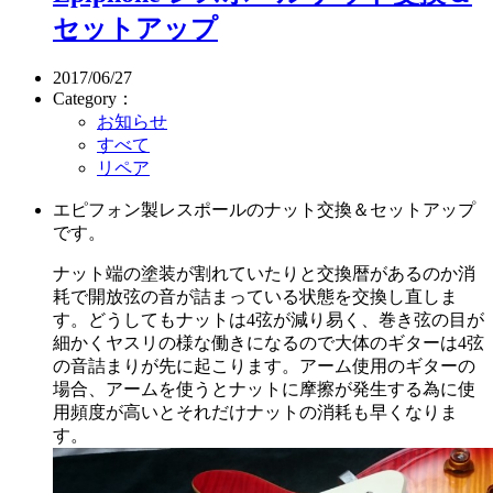
セットアップ
2017/06/27
Category：
お知らせ
すべて
リペア
エピフォン製レスポールのナット交換＆セットアップ
です。
ナット端の塗装が割れていたりと交換暦があるのか消
耗で開放弦の音が詰まっている状態を交換し直しま
す。どうしてもナットは4弦が減り易く、巻き弦の目が
細かくヤスリの様な働きになるので大体のギターは4弦
の音詰まりが先に起こります。アーム使用のギターの
場合、アームを使うとナットに摩擦が発生する為に使
用頻度が高いとそれだけナットの消耗も早くなりま
す。