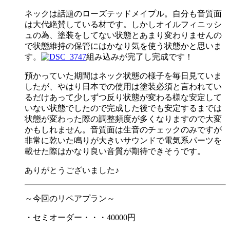
ネックは話題のローズテッドメイプル。自分も音質面
は大代絶賛している材です。しかしオイルフィニッシ
ュの為、塗装をしてない状態とあまり変わりませんの
で状態維持の保管にはかなり気を使う状態かと思いま
す。
組み込みが完了し完成です！
預かっていた期間はネック状態の様子を毎日見ていま
したが、やはり日本での使用は塗装必須と言われてい
るだけあって少しずつ反り状態が変わる様な安定して
いない状態でしたので完成した後でも安定するまでは
状態が変わった際の調整頻度が多くなりますので大変
かもしれません。音質面は生音のチェックのみですが
非常に乾いた鳴りが大きいサウンドで電気系パーツを
載せた際はかなり良い音質が期待できそうです。
ありがとうございました♪
～今回のリペアプラン～
・セミオーダー・・・40000円