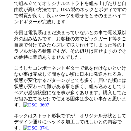
で組み立ててオリジナルストラトを組み上げたりと自
由度が高い方法です。USA製のネックとボディですの
で材質が良く、良いパーツを載せるとそのままハイエ
ンドギターが完成します.
今回は電装系はまだ決まっていないとの事で電装系以
外の組み込みです。お客様の方でピックガード等をご
自身で付けてみたらズレて取り付けてしまった等のト
ラブルがある状態ですが、その辺りは直せますのでそ
の他特に問題ありませんでした。
こうしたコンポーネントギターで気を付けないといけ
ない事は完成して間もない頃に日本に発送される為、
状態が変化するパターンがとても多く、届いた頃には
状態が変わって難がある事も多く、組み込みとしてリ
ペアが必須状態になる事が多くあります。購入してた
だ組み立てるだけで使える固体は少ない事かと思いま
す。
ネックはストラト形状ですが、オリジナル形状として
デザイン通りにヘッドを加工してほしいとの内容で
す。