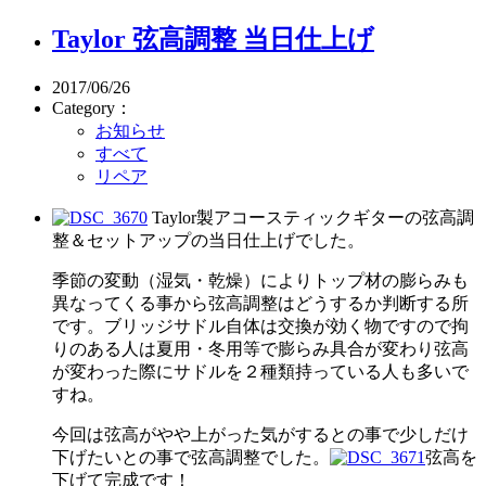
Taylor 弦高調整 当日仕上げ
2017/06/26
Category：
お知らせ
すべて
リペア
Taylor製アコースティックギターの弦高調
整＆セットアップの当日仕上げでした。
季節の変動（湿気・乾燥）によりトップ材の膨らみも
異なってくる事から弦高調整はどうするか判断する所
です。ブリッジサドル自体は交換が効く物ですので拘
りのある人は夏用・冬用等で膨らみ具合が変わり弦高
が変わった際にサドルを２種類持っている人も多いで
すね。
今回は弦高がやや上がった気がするとの事で少しだけ
下げたいとの事で弦高調整でした。
弦高を
下げて完成です！