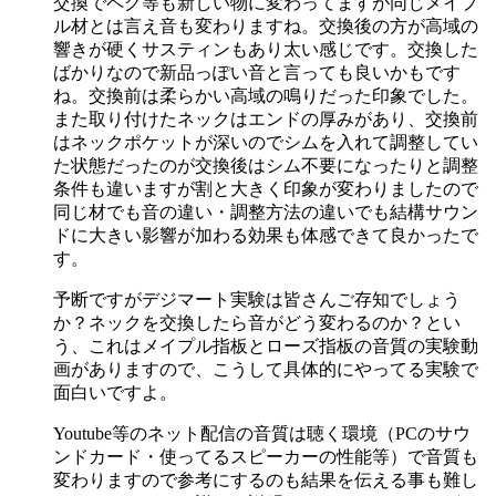
交換でペグ等も新しい物に変わってますが同じメイプ
ル材とは言え音も変わりますね。交換後の方が高域の
響きが硬くサスティンもあり太い感じです。交換した
ばかりなので新品っぽい音と言っても良いかもです
ね。交換前は柔らかい高域の鳴りだった印象でした。
また取り付けたネックはエンドの厚みがあり、交換前
はネックポケットが深いのでシムを入れて調整してい
た状態だったのが交換後はシム不要になったりと調整
条件も違いますが割と大きく印象が変わりましたので
同じ材でも音の違い・調整方法の違いでも結構サウン
ドに大きい影響が加わる効果も体感できて良かったで
す。
予断ですがデジマート実験は皆さんご存知でしょう
か？ネックを交換したら音がどう変わるのか？とい
う、これはメイプル指板とローズ指板の音質の実験動
画がありますので、こうして具体的にやってる実験で
面白いですよ。
Youtube等のネット配信の音質は聴く環境（PCのサウ
ンドカード・使ってるスピーカーの性能等）で音質も
変わりますので参考にするのも結果を伝える事も難し