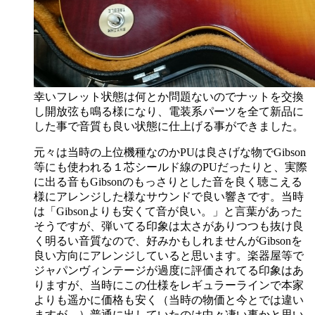
幸いフレット状態は何とか問題ないのでナットを交換
し開放弦も鳴る様になり、電装系パーツを全て新品に
した事で音質も良い状態に仕上げる事ができました。
元々は当時の上位機種なのかPUは良さげな物でGibson
等にも使われる１芯シールド線のPUだったりと、実際
に出る音もGibsonのもっさりとした音を良く聴こえる
様にアレンジした様なサウンドで良い響きです。当時
は「Gibsonよりも安くて音が良い。」と言葉があった
そうですが、弾いてる印象は太さがありつつも抜け良
く明るい音質なので、好みかもしれませんがGibsonを
良い方向にアレンジしていると思います。楽器屋等で
ジャパンヴィンテージが過度に評価されてる印象はあ
りますが、当時にこの仕様をレギュラーラインで本家
よりも遥かに価格も安く（当時の物価と今とでは違い
ますが…）普通に出していたのは中々凄い事かと思い