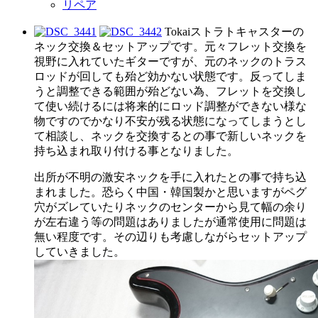
リペア
Tokaiストラトキャスターの
ネック交換＆セットアップです。元々フレット交換を
視野に入れていたギターですが、元のネックのトラス
ロッドが回しても殆ど効かない状態です。反ってしま
うと調整できる範囲が殆どない為、フレットを交換し
て使い続けるには将来的にロッド調整ができない様な
物ですのでかなり不安が残る状態になってしまうとし
て相談し、ネックを交換するとの事で新しいネックを
持ち込まれ取り付ける事となりました。
出所が不明の激安ネックを手に入れたとの事で持ち込
まれました。恐らく中国・韓国製かと思いますがペグ
穴がズレていたりネックのセンターから見て幅の余り
が左右違う等の問題はありましたが通常使用に問題は
無い程度です。その辺りも考慮しながらセットアップ
していきました。