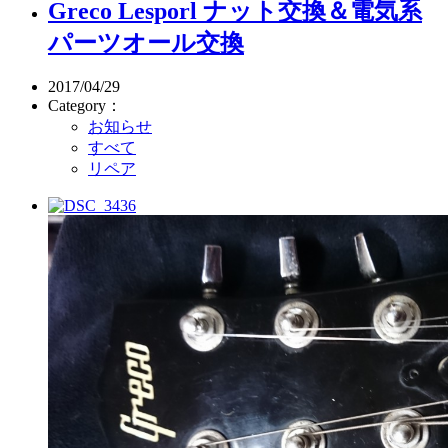
Greco Lesporl ナット交換＆電気系
パーツオール交換
2017/04/29
Category：
お知らせ
すべて
リペア