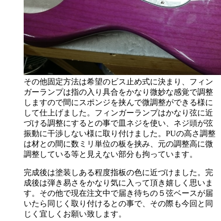
その他固定方法は希望のビス止め式に決まり、フィン
ガーランプは指の入り具合をかなり微妙な感覚で調整
しますので間にスポンジを挟んで微調整ができる様に
して仕上げました。フィンガーランプはかなり弦に近
づける調整にするとの事で皿ネジを使い、ネジ頭が弦
振動に干渉しない様に取り付けました。PUの高さ調整
は材との間に数ミリ単位の板を挟み、元の調整高に微
調整している等と見えない部分も拘っています。
完成後は塗装しある程度指板の色に近づけました。完
成後は弾き易さをかなり気に入って頂き嬉しく思いま
す。その他で現在注文中で届き待ちの５弦ベースが届
いたら同じく取り付けるとの事で、その際も今回と同
じく宜しくお願い致します。