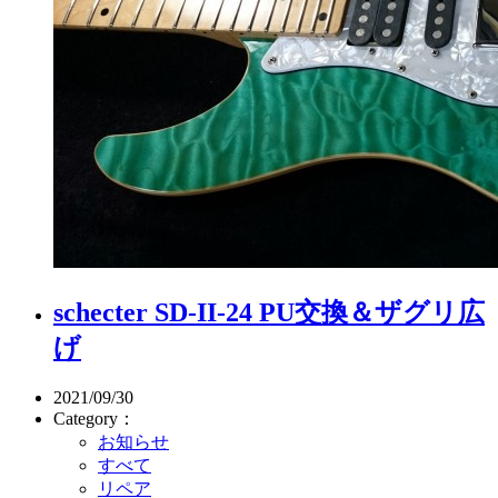
schecter SD-II-24 PU交換＆ザグリ広
げ
2021/09/30
Category：
お知らせ
すべて
リペア