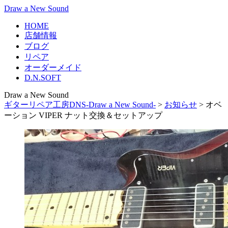
Draw a New Sound
HOME
店舗情報
ブログ
リペア
オーダーメイド
D.N.SOFT
Draw a New Sound
ギターリペア工房DNS-Draw a New Sound-
>
お知らせ
>
オベ
ーション VIPER ナット交換＆セットアップ