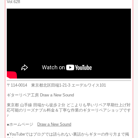
Vol.628
〒114-0014 東京都北区田端1-21-3 エーデルワイス101
ギターリペア工房 Draw a New Sound
東京都 山手線 田端から徒歩２分 どこよりも早いリペア早期仕上げ対
応可能のリーズナブル料金＆丁寧な作業のギターリペアショップです
♪
●ホームページ
Draw a New Sound
●YouTubeではブログでは語られない裏話からギターの作り方まで掲