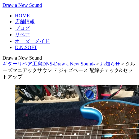
Draw a New Sound
HOME
店舗情報
ブログ
リペア
オーダーメイド
D.N.SOFT
Draw a New Sound
ギターリペア工房DNS-Draw a New Sound-
>
お知らせ
>
クル
ーズマニアックサウンド ジャズベース 配線チェック&セッ
トアップ