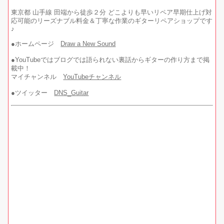
東京都 山手線 田端から徒歩２分 どこよりも早いリペア早期仕上げ対
応可能のリーズナブル料金＆丁寧な作業のギターリペアショップです
♪
●ホームページ
Draw a New Sound
●YouTubeではブログでは語られない裏話からギターの作り方まで掲
載中！
マイチャンネル
YouTubeチャンネル
●ツイッター
DNS_Guitar