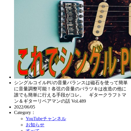
シングルコイルPUの音量バランスは磁石を使って簡単
に音量調整可能！各弦の音量のバラツキは改造の他に
誰でも簡単に行える手段がコレ。 ギタークラフトマ
ン＆ギターリペアマンの話 Vol.489
2022/06/05
Category：
YouTubeチャンネル
お知らせ
すべて