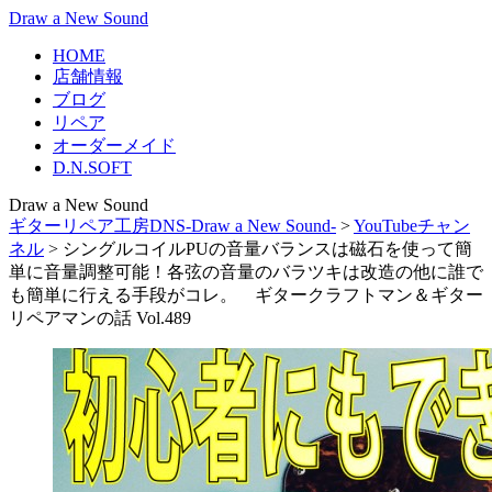
Draw a New Sound
HOME
店舗情報
ブログ
リペア
オーダーメイド
D.N.SOFT
Draw a New Sound
ギターリペア工房DNS-Draw a New Sound-
>
YouTubeチャン
ネル
>
シングルコイルPUの音量バランスは磁石を使って簡
単に音量調整可能！各弦の音量のバラツキは改造の他に誰で
も簡単に行える手段がコレ。 ギタークラフトマン＆ギター
リペアマンの話 Vol.489