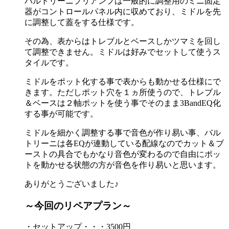
バルトリーニプリアンプは一般的に調整用のミニ固定
器がコントロールパネル内に収めており、ミドルを先
に調整して蓋をする仕様です。
その為、表からはトレブルとベースしかツマミを回し
て調整できません。ミドルは好みでセットして使うス
タイルです。
ミドルをポット化する事で表からも動かせる仕様にで
きます。ただしポット穴を１ヵ所使うので、トレブル
＆ベースは２軸ポットを使う事でそのまま3BandEQ化
する事が可能です。
ミドルを細かく調整する事で音色が作り易い事、バル
トリーニは各EQが連動している配線なのでカット＆ブ
ーストの具合でもかなり音色が変わるので自由にポッ
トを動かせる状態の方が音色を作り易いと思います。
ありがとうございました♪
～今回のリペアプラン～
・セットアップ・・・3500円