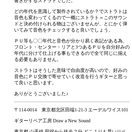
響きがするストラトでした。
どの年代を意識して製作されているか？でストラトは
音色も変わってくるので一概にストラト＝このサウン
ドと決め付けられる物はございませんが、とにかく弾
いてみて音色をチェックすると良いでしょう。
ＰＵ等も〇〇年代と音色が分かり易く表記がある為、
フロント・センター・リアと3つあるＰＵを自分好みの
年代に分けて仕上げる事もできるので全て同じに揃え
る必要もありません。
ストラトはそうした意味で自由度が高いので、好みの
音色にＰＵ交換で寄せていく改造を行うギターと思っ
て良いと思います。
ありがとうございました♪
〒114-0014 東京都北区田端1-21-3 エーデルワイス101
ギターリペア工房 Draw a New Sound
東京都 山手線 田端から徒歩２分 どこよりも早いリペ