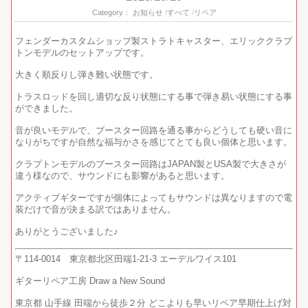
Category：
お知らせ
すべて
リペア
フェンダーカスタムショップ製ストラトキャスター、エリッククラプ
トンモデルのセットアップです。
大きく順反りし弾き難い状態です。
トラスロッドを回し適切な反り状態にする事で弾き易い状態にする事
ができました。
音が良いモデルで、ブースター回路を通る事からどうしても硬い音に
なりがちですが自然な福与かさを感じてとても良い個体と思います。
クラプトンモデルのブースター回路はJAPAN製とUSA製で大きさが
違う様なので、サウンドにも影響があると思います。
アクティブギターですが個体によってもサウンドは異なりますので電
装だけで音が決まる訳ではありません。
ありがとうございました♪
〒114-0014 東京都北区田端1-21-3 エーデルワイス101
ギターリペア工房 Draw a New Sound
東京都 山手線 田端から徒歩２分 どこよりも早いリペア早期仕上げ対