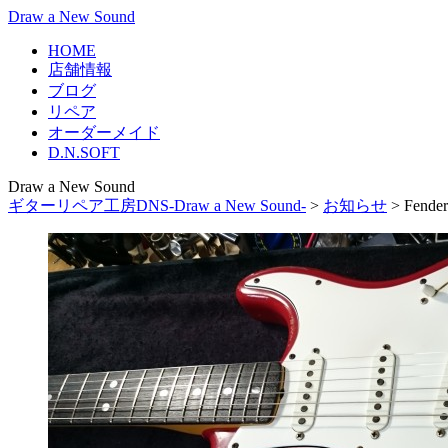
Draw a New Sound
HOME
店舗情報
ブログ
リペア
オーダーメイド
D.N.SOFT
Draw a New Sound
ギターリペア工房DNS-Draw a New Sound-
>
お知らせ
>
Fen