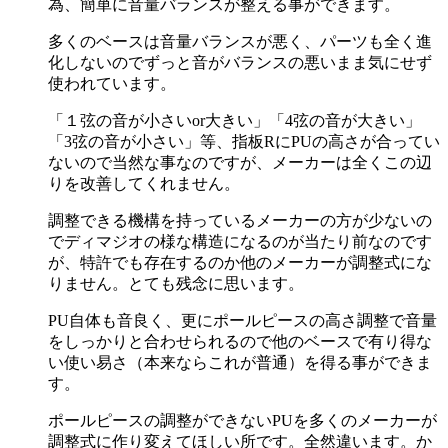
為、簡単に音量バランスが整える事ができます。
多くのベースは音量バランスが悪く、パーツも全く進
化しないのでずっと音がバランスの悪いまま気にせず
使われています。
「１弦の音が小さいor大きい」「4弦の音が大きい」
「3弦の音が小さい」等、指板RにPUの高さが合ってい
ないので当然な事なのですが、メーカーは全くこの辺
りを改善してくれません。
調整できる機構を持っているメーカーの方が少ないの
でディマジオの様な構造になるのが当たり前なのです
が、特許でも存在するのか他のメーカーが調整式にな
りません。とても残念に思います。
PU自体も音良く、更にポールピースの高さ調整で音量
をしっかりと合わせられるので他のベースで有り得な
い使い易さ（本来ならこれが普通）を得る事ができま
す。
ポールピースの調整ができないPUを多くのメーカーが
調整式に作り変えてほしい所です。全然違います。か