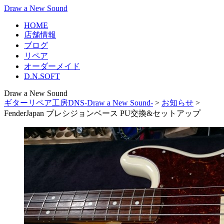
Draw a New Sound
HOME
店舗情報
ブログ
リペア
オーダーメイド
D.N.SOFT
Draw a New Sound
ギターリペア工房DNS-Draw a New Sound-
>
お知らせ
>
FenderJapan プレシジョンベース PU交換&セットアップ