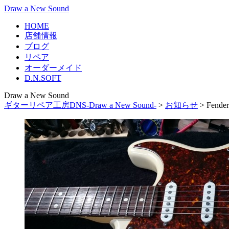
Draw a New Sound
HOME
店舗情報
ブログ
リペア
オーダーメイド
D.N.SOFT
Draw a New Sound
ギターリペア工房DNS-Draw a New Sound-
>
お知らせ
>
Fen