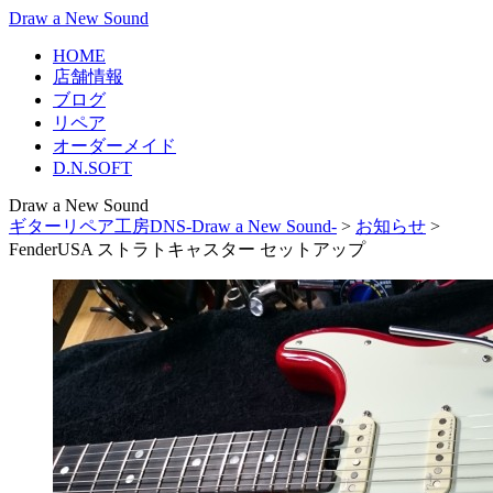
Draw a New Sound
HOME
店舗情報
ブログ
リペア
オーダーメイド
D.N.SOFT
Draw a New Sound
ギターリペア工房DNS-Draw a New Sound-
>
お知らせ
>
FenderUSA ストラトキャスター セットアップ