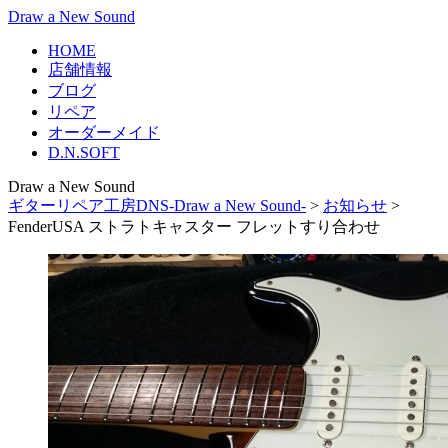
Draw a New Sound
HOME
店舗情報
ブログ
リペア
オーダーメイド
D.N.SOFT
Draw a New Sound
ギターリペア工房DNS-Draw a New Sound-
>
お知らせ
>
FenderUSA ストラトキャスター フレットすり合わせ