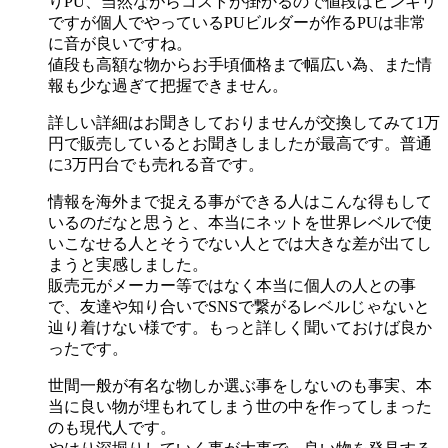
りPU、当然ながらコストが掛かるので値段はピンキリ
ですが個人でやっているPUビルダーが作るPUは非常
に音が良いですね。
値段も高額な物からお手頃価格まで幅広い為、また情
報も少な過ぎて把握できません。
詳しい詳細はお聞きしておりませんが交換してみて1万
円で販売しているとお聞きしましたが最高です。普通
に3万円台でも売れる音です。
情報を海外まで捉える事ができる人はこんな得もして
いるのだなと思うと、本当にネットを世界レベルで使
いこなせる人とそうでない人とでは大きな差が出てし
まうと実感しました。
販売元がメーカー等ではなく本当に個人の人との事
で、友達や知り合いでSNSで繋がるレベルじゃないと
辿り着けない様です。もっと詳しく聞いておけば良か
ったです。
世間一般が有名な物しか選ぶ事をしないのも事実、本
当に良い物が埋もれてしまう世の中を作ってしまった
のも現代人です。