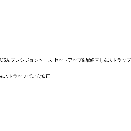
derUSA プレシジョンベース セットアップ&配線直し&ストラッ
直し&ストラップピン穴修正