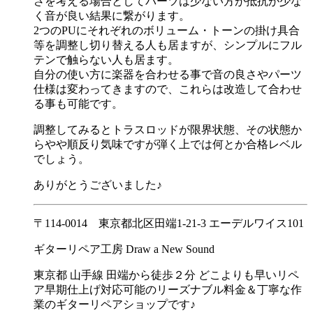
さを考える場合としてパーツは少ない方が抵抗が少な
く音が良い結果に繋がります。
2つのPUにそれぞれのボリューム・トーンの掛け具合
等を調整し切り替える人も居ますが、シンプルにフル
テンで触らない人も居ます。
自分の使い方に楽器を合わせる事で音の良さやパーツ
仕様は変わってきますので、これらは改造して合わせ
る事も可能です。
調整してみるとトラスロッドが限界状態、その状態か
らやや順反り気味ですが弾く上では何とか合格レベル
でしょう。
ありがとうございました♪
〒114-0014 東京都北区田端1-21-3 エーデルワイス101
ギターリペア工房 Draw a New Sound
東京都 山手線 田端から徒歩２分 どこよりも早いリペ
ア早期仕上げ対応可能のリーズナブル料金＆丁寧な作
業のギターリペアショップです♪