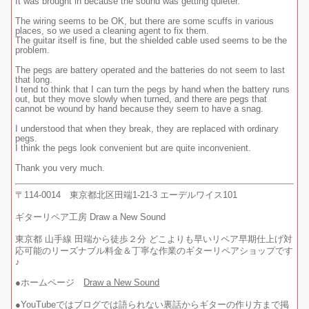
It was brought in because the sound was getting quieter.
The wiring seems to be OK, but there are some scuffs in various
places, so we used a cleaning agent to fix them.
The guitar itself is fine, but the shielded cable used seems to be the
problem.
The pegs are battery operated and the batteries do not seem to last
that long.
I tend to think that I can turn the pegs by hand when the battery runs
out, but they move slowly when turned, and there are pegs that
cannot be wound by hand because they seem to have a snag.
I understood that when they break, they are replaced with ordinary
pegs.
I think the pegs look convenient but are quite inconvenient.
Thank you very much.
〒114-0014 東京都北区田端1-21-3 エーデルワイス101
ギターリペア工房 Draw a New Sound
東京都 山手線 田端から徒歩２分 どこよりも早いリペア早期仕上げ対
応可能のリーズナブル料金＆丁寧な作業のギターリペアショップです
♪
●ホームページ
Draw a New Sound
●YouTubeではブログでは語られない裏話からギターの作り方まで掲