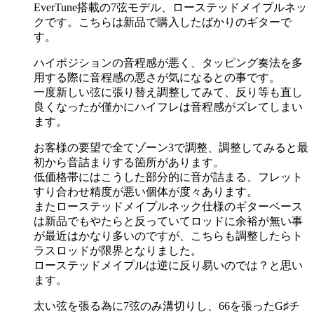
EverTune搭載の7弦モデル、ローステッドメイプルネッ
クです。こちらは新品で購入したばかりのギターで
す。
ハイポジションの音程感が悪く、タッピング奏法を多
用する際に音程感の悪さが気になるとの事です。
一度新しい弦に張り替え調整してみて、反り等も直し
良くなったが僅かにハイフレは音程感がズレてしまい
ます。
お客様の要望で全てゾーン3で調整、調整してみると最
初から音詰まりする箇所があります。
低価格帯にはこうした部分的に音が詰まる、フレット
すり合わせ精度が悪い個体が度々あります。
またローステッドメイプルネック仕様のギターベース
は新品でもやたらと反っていてロッドに余裕が無い事
が最近はかなり多いのですが、こちらも調整したらト
ラスロッドが限界となりました。
ローステッドメイプルは逆に反り易いのでは？と思い
ます。
太い弦を張る為に7弦のみ溝切りし、66を張ったG♯チ