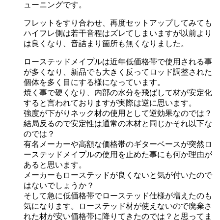
ューニングです。
フレットをすり合わせ、再度セットアップしてみても
ハイフレ側は若干音程はズレてしまいますが以前より
は良くなり、音詰まり箇所も無くなりました。
ローステッドメイプルは近年低価格帯で使用される事
が多くなり、新品でも大きく反ってロッド調整された
個体を多く目にする様になっています。
焼く事で硬くなり、内部の水分を飛ばして材が安定化
すると言われておりますが実際は逆に思います。
強度が下がりネック材の使用として逆効果なのでは？
結局反るので安定性は通常の木材と同じかそれ以下な
のでは？
有名メーカーや高額な価格帯のギターベースが突然ロ
ーステッドメイプルの使用を止めた事にも何か理由が
あると思います。
メーカーもローステッドが良くないと気が付いたので
はないでしょうか？
そして急に低価格帯でローステッド仕様が増えたのも
気になります。ローステッド材が使えないので廃棄さ
れた材が安い価格帯に降りてきたのでは？と思ってま