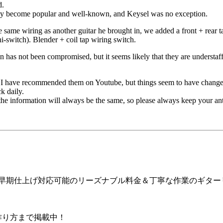
d.
hey become popular and well-known, and Keysel was no exception.
 same wiring as another guitar he brought in, we added a front + rear ta
ni-switch). Blender + coil tap wiring switch.
n has not been compromised, but it seems likely that they are understaffe
nd I have recommended them on Youtube, but things seem to have changed
k daily.
the information will always be the same, so please always keep your an
ア早期仕上げ対応可能のリーズナブル料金＆丁寧な作業のギター
の作り方まで掲載中！