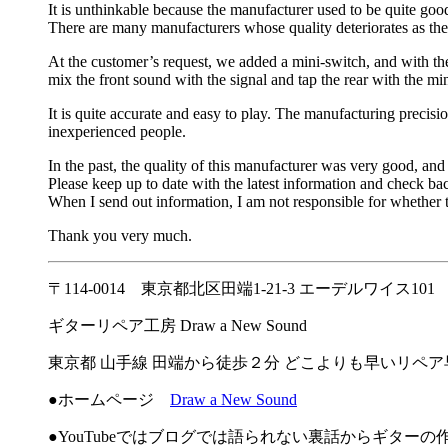
It is unthinkable because the manufacturer used to be quite goo
There are many manufacturers whose quality deteriorates as t
At the customer’s request, we added a mini-switch, and with the
mix the front sound with the signal and tap the rear with the mi
It is quite accurate and easy to play. The manufacturing precisio
inexperienced people.
In the past, the quality of this manufacturer was very good, a
Please keep up to date with the latest information and check bac
When I send out information, I am not responsible for whether 
Thank you very much.
〒114-0014 東京都北区田端1-21-3 エーデルワイス101
ギターリペア工房 Draw a New Sound
東京都 山手線 田端から徒歩２分 どこよりも早いリペ
●ホームページ
Draw a New Sound
●YouTubeではブログでは語られない裏話からギター