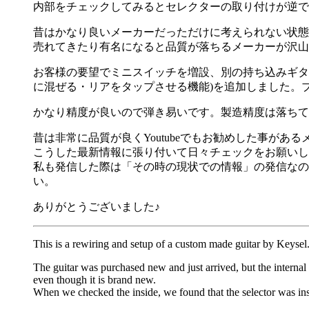
内部をチェックしてみるとセレクターの取り付けが逆で
昔はかなり良いメーカーだっただけに考えられない状態
売れてきたり有名になると品質が落ちるメーカーが沢山
お客様の要望でミニスイッチを増設、別の持ち込みギタ
に混ぜる・リアをタップさせる機能)を追加しました。
かなり精度が良いので弾き易いです。製造精度は落ちて
昔は非常に品質が良くYoutubeでもお勧めした事が
こうした最新情報に張り付いて日々チェックをお願いし
私も発信した際は「その時の現状での情報」の発信なの
い。
ありがとうございました♪
This is a rewiring and setup of a custom made guitar by Keysel
The guitar was purchased new and just arrived, but the internal 
even though it is brand new.
When we checked the inside, we found that the selector was inst