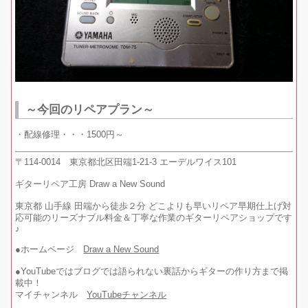
～今回のリペアプラン～
・配線修理・・・1500円～
〒114-0014 東京都北区田端1-21-3 エーデルワイス101
ギターリペア工房 Draw a New Sound
東京都 山手線 田端から徒歩２分 どこよりも早いリペア早期仕上げ対
応可能のリーズナブル料金＆丁寧な作業のギターリペアショップです
♪
●ホームページ
Draw a New Sound
●YouTubeではブログでは語られない裏話からギターの作り方まで掲
載中！
マイチャンネル
YouTubeチャンネル