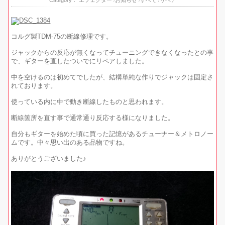
コルグ製TDM-75の断線修理です。
ジャックからの反応が無くなってチューニングできなくなったとの事
で、ギターを直したついでにリペアしました。
中を空けるのは初めてでしたが、結構単純な作りでジャックは固定さ
れております。
使っている内に中で動き断線したものと思われます。
断線箇所を直す事で通常通り反応する様になりました。
自分もギターを始めた頃に買った記憶があるチューナー＆メトロノー
ムです。中々思い出のある品物ですね。
ありがとうございました♪