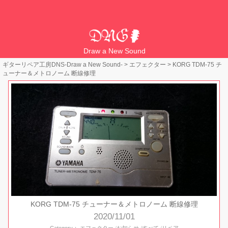
Draw a New Sound
ギターリペア工房DNS-Draw a New Sound-
>
エフェクター
>
KORG TDM-75 チ
ューナー＆メトロノーム 断線修理
KORG TDM-75 チューナー＆メトロノーム 断線修理
2020/11/01
Category：
エフェクター
お知らせ
すべて
リペア