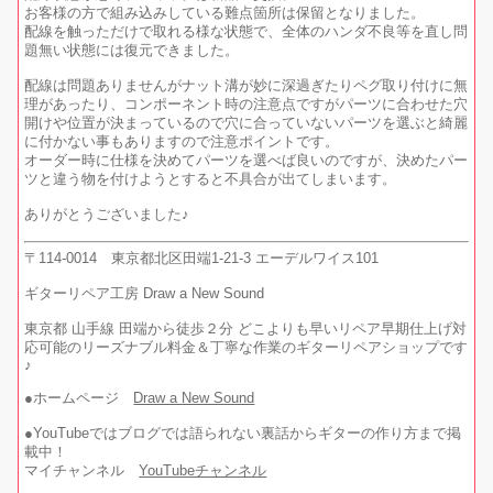
お客様の方で組み込みしている難点箇所は保留となりました。
配線を触っただけで取れる様な状態で、全体のハンダ不良等を直し問
題無い状態には復元できました。
配線は問題ありませんがナット溝が妙に深過ぎたりペグ取り付けに無
理があったり、コンポーネント時の注意点ですがパーツに合わせた穴
開けや位置が決まっているので穴に合っていないパーツを選ぶと綺麗
に付かない事もありますので注意ポイントです。
オーダー時に仕様を決めてパーツを選べば良いのですが、決めたパー
ツと違う物を付けようとすると不具合が出てしまいます。
ありがとうございました♪
〒114-0014 東京都北区田端1-21-3 エーデルワイス101
ギターリペア工房 Draw a New Sound
東京都 山手線 田端から徒歩２分 どこよりも早いリペア早期仕上げ対
応可能のリーズナブル料金＆丁寧な作業のギターリペアショップです
♪
●ホームページ
Draw a New Sound
●YouTubeではブログでは語られない裏話からギターの作り方まで掲
載中！
マイチャンネル
YouTubeチャンネル