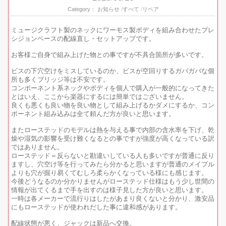
Category：
お知らせ
すべて
リペア
ミュージクラフト製のネックにワーモス製ボディを組み合わせたプレ
シジョンベースの配線直し・セットアップです。
お客様ご自身で組み上げた物との事ですが不具合箇所が多いです。
ビスの下穴空けをミスしているのか、ビスが空回りするガバガバな個
所も多くブリッジ等は不安です。
コンポーネント系ネックやボディを個人で購入が一般的になってきた
とはいえ、ここから楽器にするには簡単ではございません。
良くも悪くも良い物を良い物として組み上げるかダメにするか、コン
ポーネント組み込みは全て頼んだ方が良いと思います。
またローステッドのモデルは熱を与える事で内部の含水率を下げ、乾
燥や湿気の影響を受け難くなるとの事ですが強度が高くなっている訳
ではありません。
ローステッド＝反らないと勘違いしている人も多いですが普通に反り
ますし、穴空け等を行ってみたら分かると思いますが普通のメイプル
よりも穴が掘り易くてむしろ柔らかくなっている様にも感じます。
今後どうなるのか分かりませんがローステッド仕様はもう少し世間の
情報が出てくるまで手を出すのは様子見した方が良いと思います。
一時は各メーカーで流行りはしたがあまり良くないと分かり、激安品
にもローステッドが使われだした事に違和感があります。
配線状態が悪く、ジャックは新品へ交換。