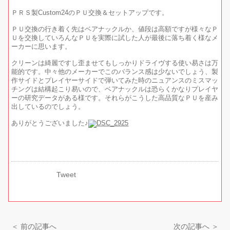
ＰＲＳ製Custom24のＰＵ交換＆セットアップです。
ＰＵ交換の行き着く先はベアナックルか、値段は高額ですが様々なＰ
Ｕを交換していろんなＰＵを実際に試した人が最後に落ち着く様なメ
ーカーに思います。
クリーンは綺麗ですし歪ませてもしっかりドライヴする使い易さは万
能的です。中々他のメーカーでこのバランス感は少ないでしょう、製
作サイドとプレイヤーサイドで弾いてみた時のニュアンスのミスマッ
チングは結構起こり易いので、ベアナックルは恐らくかなりプレイヤ
ーの研究データがある様です。それらがこうした高品質なＰＵを産み
出しているのでしょう。
ありがとうございました♪
Tweet
＜ 前の記事へ
次の記事へ ＞