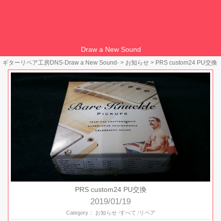
Draw a New Sound
ギターリペア工房DNS-Draw a New Sound-
>
お知らせ
>
PRS custom24 PU交換
PRS custom24 PU交換
2019/01/19
Category：
お知らせ
すべて
リペア