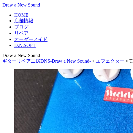
Draw a New Sound
HOME
店舗情報
ブログ
リペア
オーダーメイド
D.N.SOFT
Draw a New Sound
ギターリペア工房DNS-Draw a New Sound-
>
エフェクター
>
T