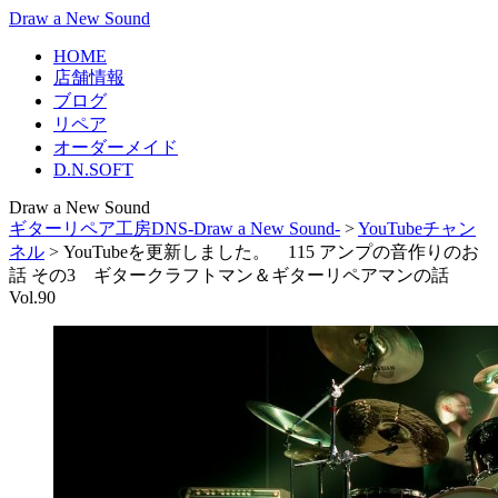
Draw a New Sound
HOME
店舗情報
ブログ
リペア
オーダーメイド
D.N.SOFT
Draw a New Sound
ギターリペア工房DNS-Draw a New Sound-
>
YouTubeチャン
ネル
>
YouTubeを更新しました。 115 アンプの音作りのお
話 その3 ギタークラフトマン＆ギターリペアマンの話
Vol.90